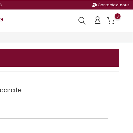
s
Contactez-nous
0
G
 carafe