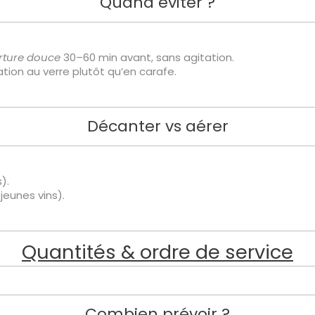
Quand éviter ?
rture douce
30–60 min avant, sans agitation.
tion au verre plutôt qu’en carafe.
Décanter vs aérer
).
jeunes vins).
Quantités & ordre de service
Combien prévoir ?