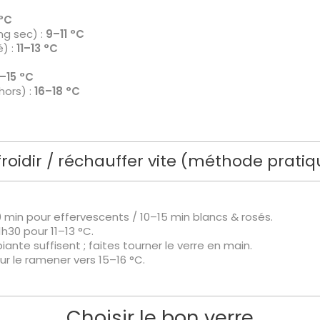
°C
ng sec) :
9–11 °C
) :
11–13 °C
3–15 °C
hors) :
16–18 °C
froidir / réchauffer vite (méthode pratiq
0 min pour effervescents / 10–15 min blancs & rosés.
1h30 pour 11–13 °C.
te suffisent ; faites tourner le verre en main.
ur le ramener vers 15–16 °C.
Choisir le bon verre