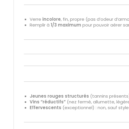
Verre
incolore
, fin, propre (pas d’odeur d’armo
Remplir à
1/3 maximum
pour pouvoir aérer sa
Jeunes rouges structurés
(tannins présents)
Vins “réductifs”
(nez fermé, allumette, légèr
Effervescents
(exceptionnel) : non, sauf style