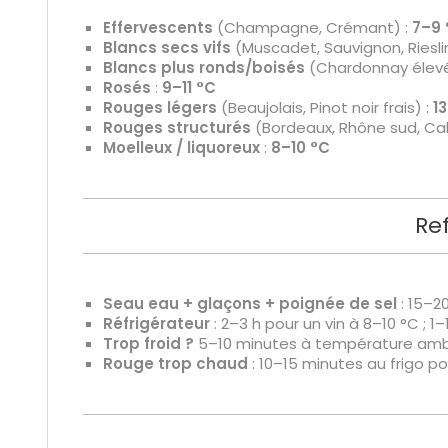
Effervescents
(Champagne, Crémant) :
7–9 
Blancs secs vifs
(Muscadet, Sauvignon, Riesli
Blancs plus ronds/boisés
(Chardonnay élevé
Rosés
:
9–11 °C
Rouges légers
(Beaujolais, Pinot noir frais) :
1
Rouges structurés
(Bordeaux, Rhône sud, Ca
Moelleux / liquoreux
:
8–10 °C
Re
Seau eau + glaçons + poignée de sel
: 15–2
Réfrigérateur
: 2–3 h pour un vin à 8–10 °C ; 1–
Trop froid ?
5–10 minutes à température ambian
Rouge trop chaud
: 10–15 minutes au frigo po