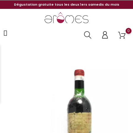
Dégustation gratuite tous les deux 1ers samedis du mois
0