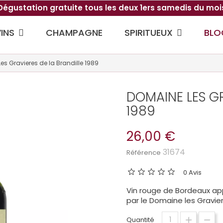
Dégustation gratuite tous les deux 1ers samedis du moi
VINS
SPIRITUEUX
CHAMPAGNE
BLO
s Gravieres de la Brandille 1989
DOMAINE LES GR
1989
26,00 €
31674
Référence
0 Avis
Vin rouge de Bordeaux app
par le Domaine les Graviere
Quantité