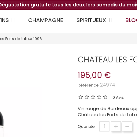
Dégustation gratuite tous les deux 1ers samedis du moi
VINS
SPIRITUEUX
CHAMPAGNE
BLO
s Forts de Latour 1996
CHATEAU LES F
195,00 €
24974
Référence
0 Avis
Vin rouge de Bordeaux appe
Château les Forts de Lato
Quantité