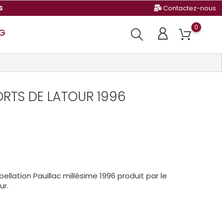
s
Contactez-nous
0
G
ORTS DE LATOUR 1996
llation Pauillac millésime 1996 produit par le
ur.