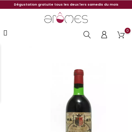
Dégustation gratuite tous les deux 1ers samedis du mois
0