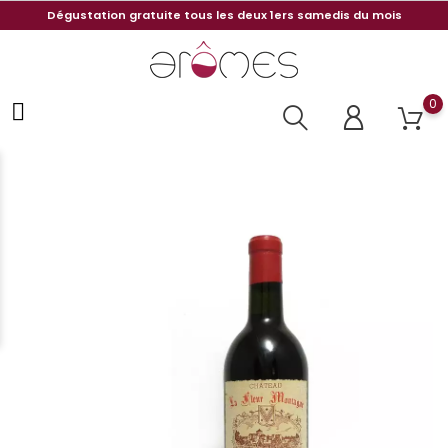
Dégustation gratuite tous les deux 1ers samedis du mois
0